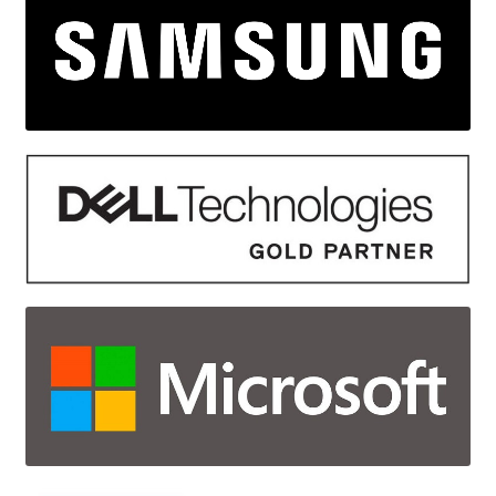
HTTP, FTP.
Thường được sử dụng để ngăn chặn các cuộc
tấn công vào ứng dụng web.
Next-Generation Firewall (NGFW)
:
Là firewall tiên tiến, kết hợp nhiều tính năng
bảo mật hơn như kiểm tra gói sâu (deep
packet inspection), phát hiện và ngăn chặn
xâm nhập (IDS/IPS), kiểm soát ứng dụng.
NGFW có khả năng phát hiện và ngăn chặn
các mối đe dọa phức tạp hơn so với các loại
firewall truyền thống.
Các tính năng của firewall:
Lọc lưu lượng mạng: Firewall giám sát tất cả lưu
lượng đi qua nó và quyết định cho phép hoặc
chặn dựa trên các quy tắc bảo mật.
Chống tấn công từ bên ngoài: Bảo vệ mạng khỏi