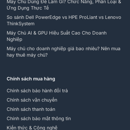
Máy Chủ Dùng Để Làm Gì? Chức Năng, Phân Loại &
các cuộc tấn công qua mạng.
Ứng Dụng Thực Tế
Doanh nghiệp nhỏ: Firewall phần cứng có thể
giúp bảo vệ toàn bộ mạng và cung cấp các tính
So sánh Dell PowerEdge vs HPE ProLiant vs Lenovo
ThinkSystem
năng bảo mật cao cấp hơn như VPN hoặc
IDS/IPS.
Máy Chủ AI & GPU Hiệu Suất Cao Cho Doanh
Tổ chức lớn: Các tổ chức lớn thường sử dụng
Nghiệp
NGFW để bảo vệ không chỉ mạng nội bộ mà còn
Máy chủ cho doanh nghiệp giá bao nhiêu? Nên mua
các ứng dụng web, dịch vụ đám mây và cơ sở
hay thuê máy chủ?
hạ tầng mạng phức tạp.
Máy Chủ Toàn Cầu
là đơn vị cung cấp Firewall
(Tường lửa) chính hãng tại Việt Nam. Chúng tôi cam
Chính sách mua hàng
kết các sản phẩm được cung cấp từ những thương
Chính sách bảo hành đổi trả
hiệu uy tín, sản phẩm mới 100% nguyên phụ kiện,
đảm bảo sản phẩm chính hãng, chất lượng.
Chính sách vận chuyển
Chính sách thanh toán
Chính sách bảo mật thông tin
Kiến thức & Công nghệ