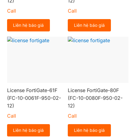
12)
12)
menu
Phần mềm
Call
Call
con
Liên hệ báo giá
Liên hệ báo giá
Dịch vụ giải pháp
License FortiGate-61F
License FortiGate-80F
(FC-10-0061F-950-02-
(FC-10-0080F-950-02-
12)
12)
Call
Call
Liên hệ báo giá
Liên hệ báo giá