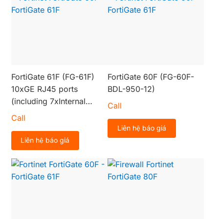
FortiGate 61F (FG-61F)
FortiGate 60F (FG-60F-
10xGE RJ45 ports
BDL-950-12)
(including 7xInternal
Call
ports, 2xWAN ports,
Call
1xDMZ port), 128GB SSD
Liên hệ báo giá
onboard storage
Liên hệ báo giá