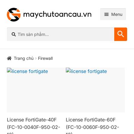
Đi
Chuyển
Menu
đến
đến
Điều
nội
Tìm
hướng
dung
kiếm:
Mở
Server
rộng
Trang chủ
Firewall
menu
Mở
Linh kiện Server
con
rộng
menu
Mở
Storage
con
rộng
menu
Mở
Networking
con
rộng
menu
Mở
Firewall
con
rộng
License FortiGate-40F
License FortiGate-60F
menu
Mở
(FC-10-0040F-950-02-
(FC-10-0060F-950-02-
Máy tính bộ
con
rộng