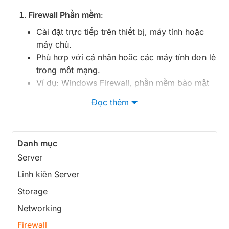
Firewall Phần mềm
:
Cài đặt trực tiếp trên thiết bị, máy tính hoặc
máy chủ.
Phù hợp với cá nhân hoặc các máy tính đơn lẻ
trong một mạng.
Ví dụ: Windows Firewall, phần mềm bảo mật
của bên thứ ba như Norton, McAfee.
Đọc thêm
Firewall Phần cứng
:
Là các thiết bị vật lý đặt giữa mạng nội bộ và
mạng bên ngoài (Internet).
Danh mục
Được sử dụng phổ biến trong các doanh
Server
nghiệp và tổ chức để bảo vệ toàn bộ mạng.
Linh kiện Server
Ví dụ: Cisco ASA, Palo Alto Networks, Fortinet
FortiGate.
Storage
Firewall Lọc Gói (Packet-Filtering Firewall)
:
Networking
Phân tích từng gói dữ liệu riêng lẻ đi qua mạng
Firewall