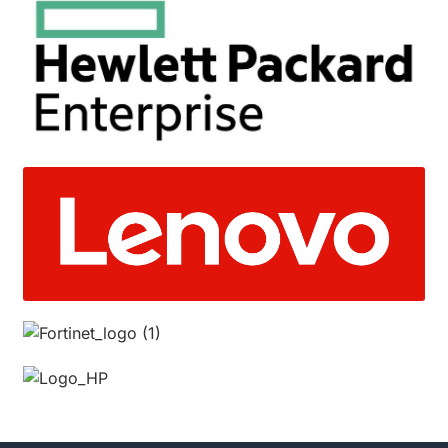
các cuộc tấn công mạng, bao gồm tấn công từ
chối dịch vụ (DDoS), tấn công lừa đảo
(phishing), và phần mềm độc hại.
Quản lý truy cập: Firewall có thể được cấu hình
để hạn chế quyền truy cập của người dùng hoặc
ứng dụng vào các tài nguyên mạng nhạy cảm.
Ghi nhật ký và báo cáo: Lưu lại nhật ký các hoạt
động mạng, giúp quản trị viên phát hiện các
hành vi đáng ngờ hoặc phân tích sau này.
VPN: Nhiều firewall hiện đại tích hợp VPN, cho
phép kết nối an toàn giữa các mạng qua
Internet.
Ngăn chặn xâm nhập (IPS): Firewall tiên tiến có
thể tích hợp hệ thống phát hiện và ngăn chặn
xâm nhập (Intrusion Prevention System – IPS) để
phát hiện và chặn các cuộc tấn công trong thời
gian thực.
Cách firewall hoạt động: