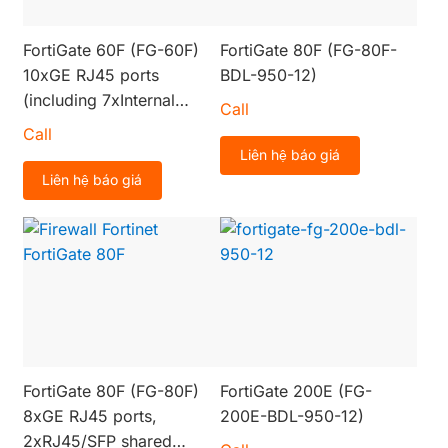
FortiGate 60F (FG-60F)
FortiGate 80F (FG-80F-
10xGE RJ45 ports
BDL-950-12)
(including 7xInternal
Call
ports, 2xWAN ports,
Call
1xDMZ port)
Liên hệ báo giá
Liên hệ báo giá
FortiGate 80F (FG-80F)
FortiGate 200E (FG-
8xGE RJ45 ports,
200E-BDL-950-12)
2xRJ45/SFP shared